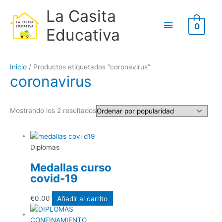
Ir
B
Menú
La Casita
al
u
0
contenido
principal
Educativa
s
c
Ordenado
a
Inicio
/ Productos etiquetados “coronavirus”
por
r
coronavirus
popularidad
p
o
Mostrando los 2 resultados
r
:
Diplomas
Medallas curso
covid-19
€
0.00
Añadir al carrito