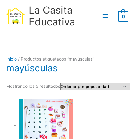
Ir
B
Menú
La Casita
al
u
0
contenido
principal
Educativa
s
c
a
r
Ordenado
p
Inicio
/ Productos etiquetados “mayúsculas”
por
o
mayúsculas
popularidad
r
:
Mostrando los 5 resultados