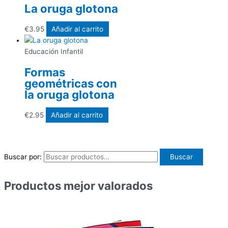
La oruga glotona
€
3.95
Añadir al carrito
Educación Infantil
Formas
geométricas con
la oruga glotona
€
2.95
Añadir al carrito
Buscar por:
Buscar
Productos mejor valorados