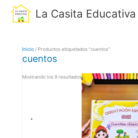
Ir
B
La Casita Educativa
al
u
contenido
s
c
a
Ordenado
Inicio
/ Productos etiquetados “cuentos”
r
cuentos
por
p
popularidad
o
Mostrando los 9 resultados
r
: