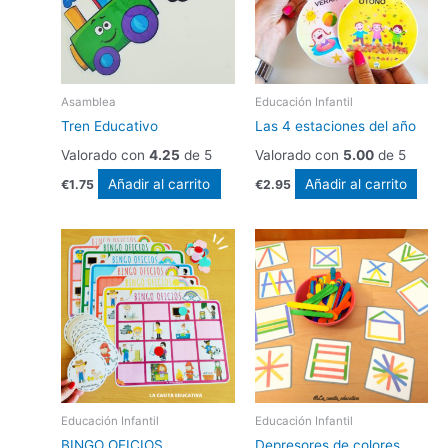
Asamblea
Educación Infantil
Tren Educativo
Las 4 estaciones del año
Valorado con
4.25
de 5
Valorado con
5.00
de 5
Añadir al carrito
Añadir al carrito
€
1.75
€
2.95
Educación Infantil
Educación Infantil
BINGO OFICIOS
Depresores de colores