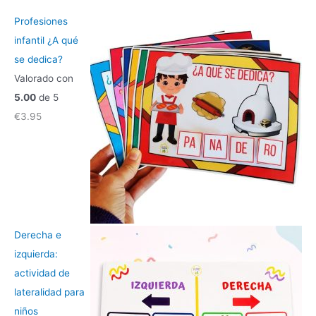
r
Profesiones
p
infantil ¿A qué
o
se dedica?
r
Valorado con
:
5.00
de 5
€
3.95
Derecha e
izquierda:
actividad de
lateralidad para
niños