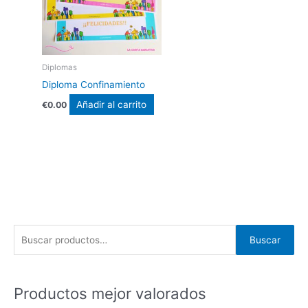
Diplomas
Diploma Confinamiento
Añadir al carrito
€
0.00
B
Buscar
u
s
c
Productos mejor valorados
a