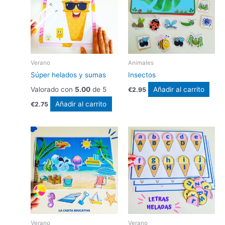
Verano
Animales
Súper helados y sumas
Insectos
Valorado con
5.00
de 5
Añadir al carrito
€
2.95
Añadir al carrito
€
2.75
Verano
Verano