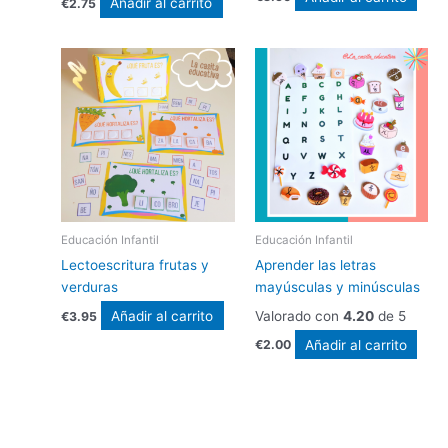
Añadir al carrito
€
2.75
Educación Infantil
Educación Infantil
Lectoescritura frutas y
Aprender las letras
verduras
mayúsculas y minúsculas
Añadir al carrito
Valorado con
4.20
de 5
€
3.95
Añadir al carrito
€
2.00