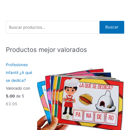
B
Buscar
u
s
c
Productos mejor valorados
a
r
Profesiones
p
infantil ¿A qué
o
se dedica?
r
Valorado con
:
5.00
de 5
€
3.95