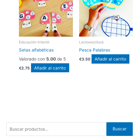
Educación Infantil
Lectoescritura
Setas alfabéticas
Pesca Palabras
Valorado con
5.00
de 5
Añadir al carrito
€
3.50
Añadir al carrito
€
2.75
B
Buscar
u