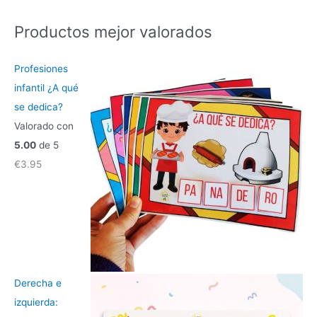
s
c
Productos mejor valorados
a
r
Profesiones
p
infantil ¿A qué
o
se dedica?
r
Valorado con
:
5.00
de 5
€
3.95
Derecha e
izquierda: