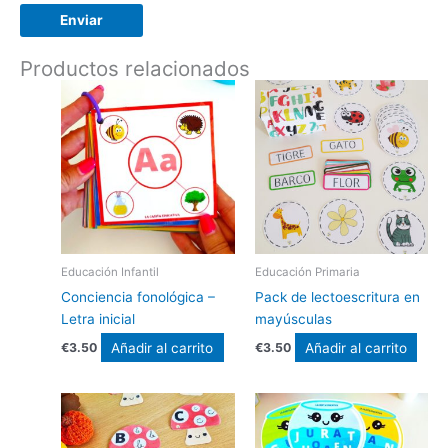
Productos relacionados
Educación Infantil
Educación Primaria
Conciencia fonológica –
Pack de lectoescritura en
Letra inicial
mayúsculas
Añadir al carrito
Añadir al carrito
€
3.50
€
3.50