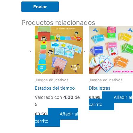
Productos relacionados
Juegos educativos
Juegos educativos
Estados del tiempo
Dibuletras
Valorado con
4.00
de
Añadir al
€
4.95
5
carrito
Añadir al
€
3.50
carrito