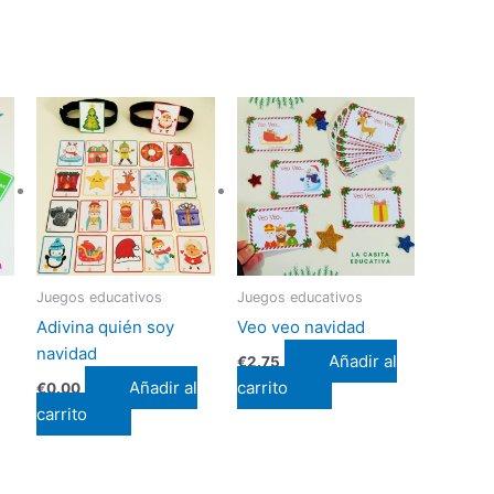
Juegos educativos
Juegos educativos
Adivina quién soy
Veo veo navidad
navidad
Añadir al
€
2.75
Añadir al
carrito
€
0.00
carrito