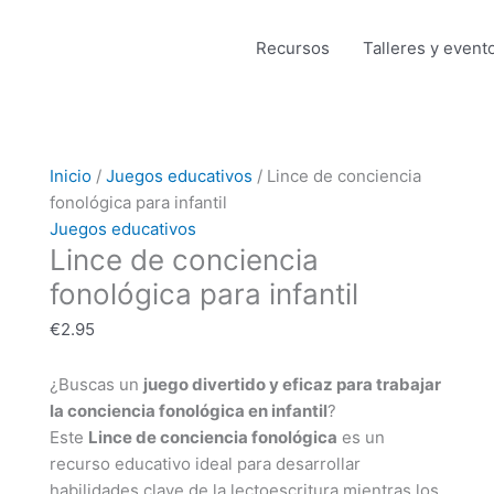
Recursos
Talleres y event
Lince
Inicio
/
Juegos educativos
/ Lince de conciencia
de
fonológica para infantil
conciencia
Juegos educativos
Lince de conciencia
fonológica
para
fonológica para infantil
infantil
€
2.95
cantidad
¿Buscas un
juego divertido y eficaz para trabajar
la conciencia fonológica en infantil
?
Este
Lince de conciencia fonológica
es un
recurso educativo ideal para desarrollar
habilidades clave de la lectoescritura mientras los