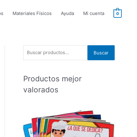
os
Materiales Físicos
Ayuda
Mi cuenta
0
B
Buscar
u
s
Productos mejor
c
a
valorados
r
p
o
r
: