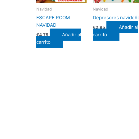
Navidad
Navidad
ESCAPE ROOM
Depresores navideñ
NAVIDAD
Añadir al
€
2.95
Añadir al
carrito
€
4.75
carrito