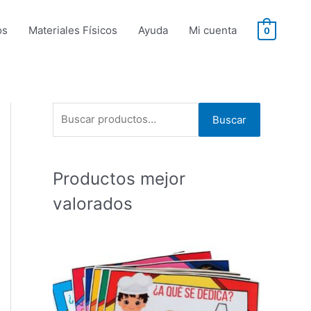
os
Materiales Físicos
Ayuda
Mi cuenta
0
B
Buscar
u
s
Productos mejor
c
a
valorados
r
p
o
r
: