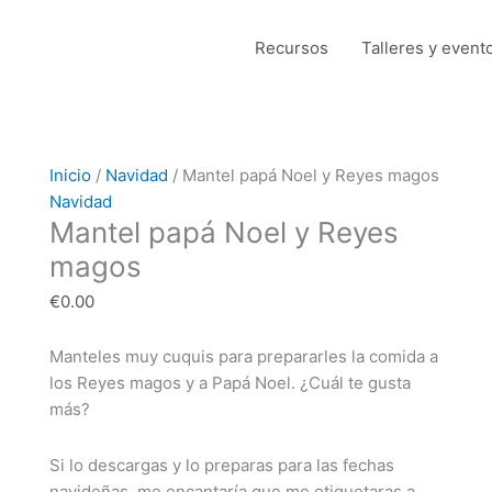
Recursos
Talleres y event
Mantel
Inicio
/
Navidad
/ Mantel papá Noel y Reyes magos
papá
Navidad
Mantel papá Noel y Reyes
Noel
y
magos
Reyes
€
0.00
magos
cantidad
Manteles muy cuquis para prepararles la comida a
los Reyes magos y a Papá Noel. ¿Cuál te gusta
más?
Si lo descargas y lo preparas para las fechas
navideñas, me encantaría que me etiquetaras a