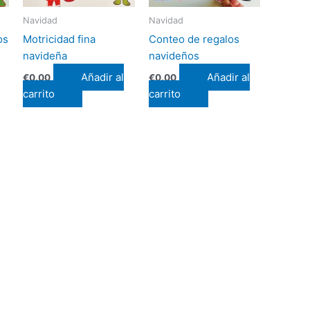
Navidad
Navidad
os
Motricidad fina
Conteo de regalos
navideña
navideños
Añadir al
Añadir al
€
0.00
€
0.00
carrito
carrito