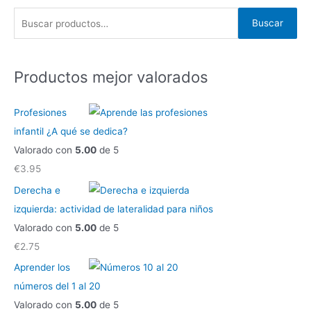
B
Buscar
u
s
c
Productos mejor valorados
a
r
Profesiones
p
infantil ¿A qué se dedica?
o
Valorado con
5.00
de 5
r
€
3.95
:
Derecha e
izquierda: actividad de lateralidad para niños
Valorado con
5.00
de 5
€
2.75
Aprender los
números del 1 al 20
Valorado con
5.00
de 5