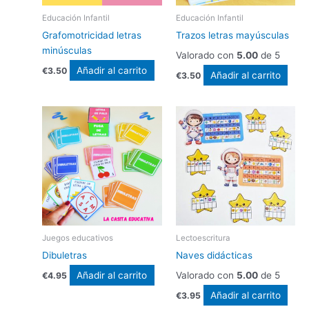
Educación Infantil
Educación Infantil
Grafomotricidad letras
Trazos letras mayúsculas
minúsculas
Valorado con
5.00
de 5
Añadir al carrito
€
3.50
Añadir al carrito
€
3.50
Juegos educativos
Lectoescritura
Dibuletras
Naves didácticas
Añadir al carrito
Valorado con
5.00
de 5
€
4.95
Añadir al carrito
€
3.95