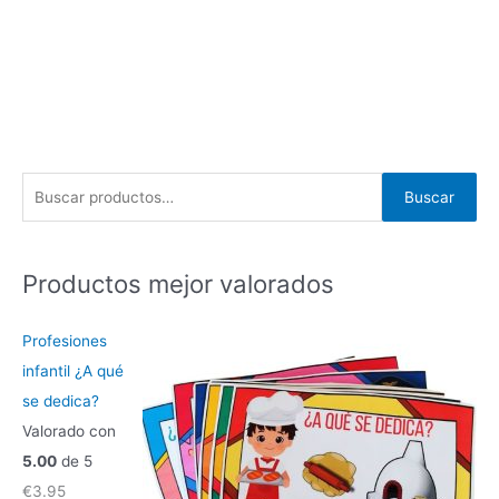
B
Buscar
u
s
c
Productos mejor valorados
a
r
Profesiones
p
infantil ¿A qué
o
se dedica?
r
Valorado con
:
5.00
de 5
€
3.95