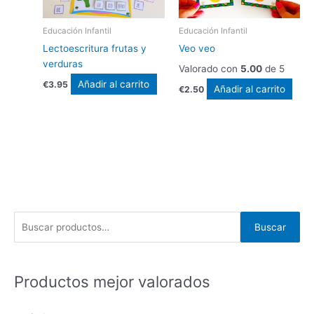
Educación Infantil
Educación Infantil
Lectoescritura frutas y
Veo veo
verduras
Valorado con
5.00
de 5
Añadir al carrito
€
3.95
Añadir al carrito
€
2.50
B
Buscar
u
s
c
Productos mejor valorados
a