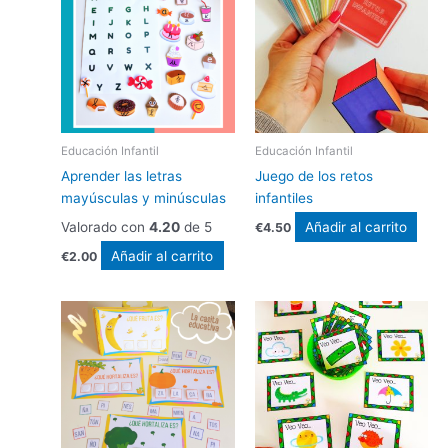
Educación Infantil
Educación Infantil
Aprender las letras
Juego de los retos
mayúsculas y minúsculas
infantiles
Valorado con
4.20
de 5
Añadir al carrito
€
4.50
Añadir al carrito
€
2.00