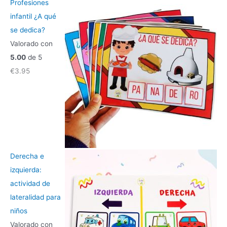
r
Profesiones
p
infantil ¿A qué
o
se dedica?
r
Valorado con
:
5.00
de 5
€
3.95
Derecha e
izquierda:
actividad de
lateralidad para
niños
Valorado con