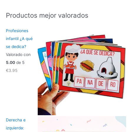
s
c
Productos mejor valorados
a
r
Profesiones
p
infantil ¿A qué
o
se dedica?
r
Valorado con
:
5.00
de 5
€
3.95
Derecha e
izquierda: