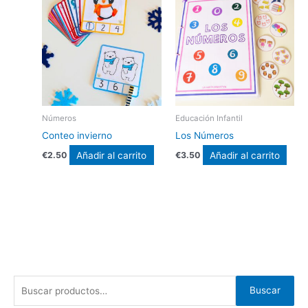
Números
Educación Infantil
Conteo invierno
Los Números
Añadir al carrito
Añadir al carrito
€
2.50
€
3.50
B
Buscar
u