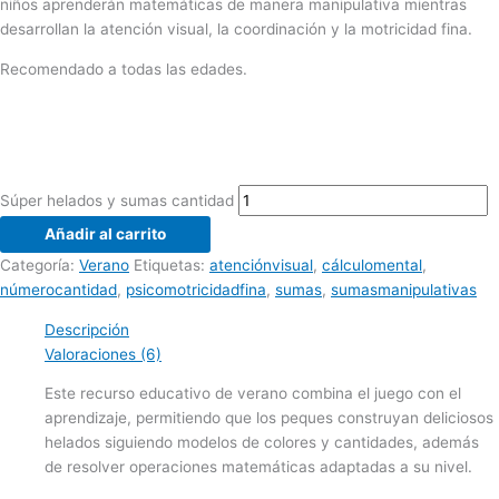
niños aprenderán matemáticas de manera manipulativa mientras
desarrollan la atención visual, la coordinación y la motricidad fina.
Recomendado a todas las edades.
Súper helados y sumas cantidad
Añadir al carrito
Categoría:
Verano
Etiquetas:
atenciónvisual
,
cálculomental
,
númerocantidad
,
psicomotricidadfina
,
sumas
,
sumasmanipulativas
Descripción
Valoraciones (6)
Este recurso educativo de verano combina el juego con el
aprendizaje, permitiendo que los peques construyan deliciosos
helados siguiendo modelos de colores y cantidades, además
de resolver operaciones matemáticas adaptadas a su nivel.