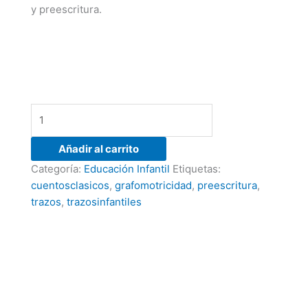
y preescritura.
Añadir al carrito
Categoría:
Educación Infantil
Etiquetas:
cuentosclasicos
,
grafomotricidad
,
preescritura
,
trazos
,
trazosinfantiles