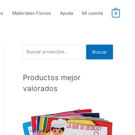
os
Materiales Físicos
Ayuda
Mi cuenta
0
B
Buscar
u
s
Productos mejor
c
a
valorados
r
p
o
r
: