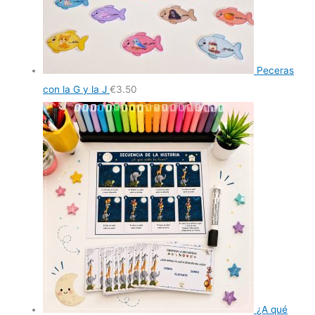
Peceras
con la G y la J
€
3.50
¿A qué