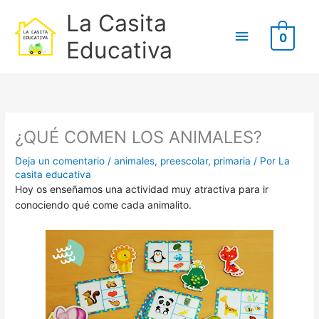
Ir
B
Menú
La Casita
al
u
0
contenido
principal
Educativa
s
c
Escribe
Nombre*
Correo
Web
a
aquí...
electrónico*
r
p
¿QUÉ COMEN LOS ANIMALES?
o
Deja un comentario
/
animales
,
preescolar
,
primaria
/ Por
La
r
casita educativa
:
Hoy os enseñamos una actividad muy atractiva para ir
conociendo qué come cada animalito.