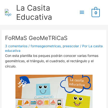
Ir
B
Menú
La Casita
al
u
0
contenido
principal
Educativa
s
c
Escribe
Nombre*
Correo
Web
a
aquí...
electrónico*
r
FoRMaS GeoMeTRiCaS
p
3 comentarios
/
formasgeometricas
,
preescolar
/ Por
La casita
o
educativa
r
Con esta plantilla los peques podrán conocer varias formas
geométricas, el triángulo, el cuadrado, el rectángulo y el
:
círculo.