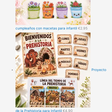
cumpleaños con macetas para infantil
€
2.95
Proyecto
de la Prehistoria para Infantil
€
4.90