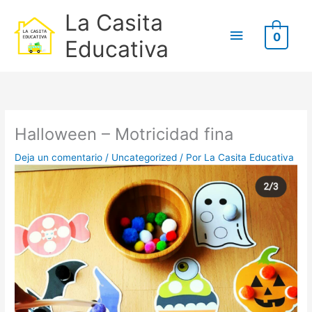
Ir
B
Menú
La Casita
al
u
0
contenido
principal
Educativa
s
c
Escribe
Nombre*
Correo
Web
a
aquí...
electrónico*
r
p
Halloween – Motricidad fina
o
Deja un comentario
/
Uncategorized
/ Por
La Casita Educativa
r
: