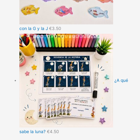
con la G y la J
€
3.50
¿A qué
sabe la luna?
€
4.50