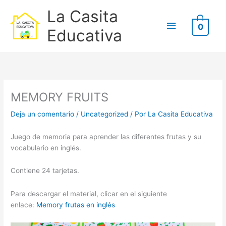
Ir
B
Menú
La Casita
al
u
0
contenido
principal
Educativa
s
c
Escribe
Nombre*
Correo
Web
a
aquí...
electrónico*
r
p
MEMORY FRUITS
o
Deja un comentario
/
Uncategorized
/ Por
La Casita Educativa
r
:
Juego de memoria para aprender las diferentes frutas y su
vocabulario en inglés.
Contiene 24 tarjetas.
Para descargar el material, clicar en el siguiente
enlace:
Memory frutas en inglés