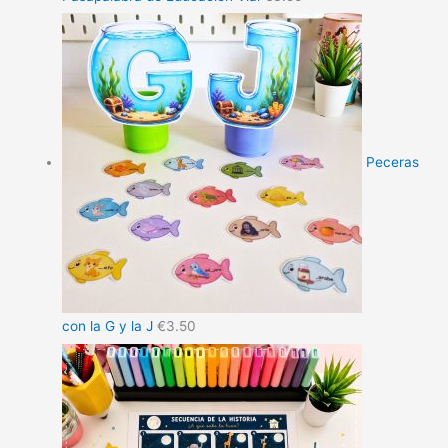
Peceras
con la G y la J
€
3.50