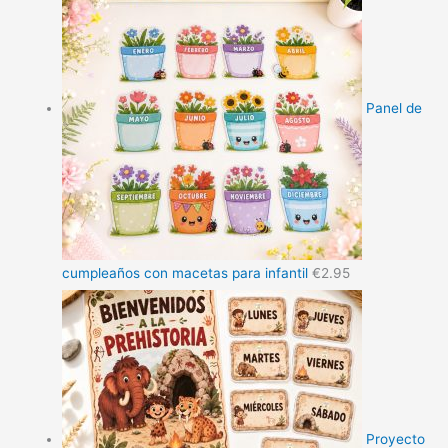
Panel de
cumpleaños con macetas para infantil
€
2.95
Proyecto