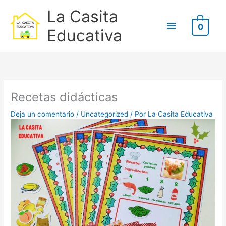
Ir
B
Menú
La Casita
al
u
0
contenido
principal
Educativa
s
c
Escribe
Nombre*
Correo
Web
a
aquí...
electrónico*
r
p
Recetas didácticas
o
Deja un comentario
/
Uncategorized
/ Por
La Casita Educativa
r
: