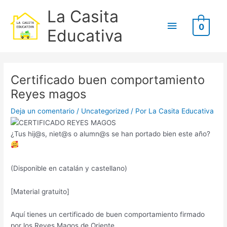
Ir
B
Menú
La Casita
al
u
0
contenido
principal
Educativa
s
c
Escribe
Nombre*
Correo
Web
a
aquí...
electrónico*
r
Certificado buen comportamiento
p
Reyes magos
o
Deja un comentario
/
Uncategorized
/ Por
La Casita Educativa
r
:
¿Tus hij@s, niet@s o alumn@s se han portado bien este año?
(Disponible en catalán y castellano)
[Material gratuito]
Aquí tienes un certificado de buen comportamiento firmado
por los Reyes Magos de Oriente.