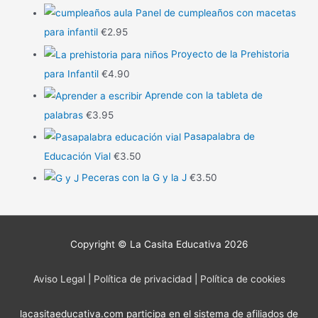
Panel de cumpleaños con macetas
para infantil
€
2.95
Proyecto de la Prehistoria
para Infantil
€
4.90
Aprende con la tableta de
palabras
€
3.95
Pasapalabra de
Educación Vial
€
3.50
Peceras con la G y la J
€
3.50
Copyright © La Casita Educativa 2026
Aviso Legal
|
Política de privacidad
|
Política de cookies
lacasitaeducativa.com participa en el sistema de afiliados de