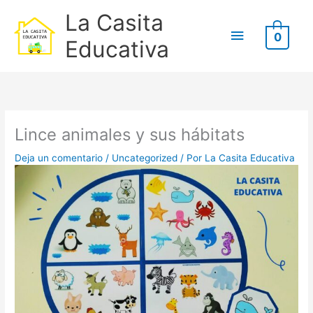
Ir
B
Menú
La Casita
al
u
0
contenido
principal
Educativa
s
c
Escribe
Nombre*
Correo
Web
a
aquí...
electrónico*
r
p
Lince animales y sus hábitats
o
Deja un comentario
/
Uncategorized
/ Por
La Casita Educativa
r
: