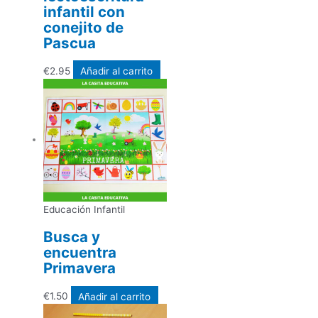
infantil con
conejito de
Pascua
€
2.95
Añadir al carrito
Educación Infantil
Busca y
encuentra
Primavera
€
1.50
Añadir al carrito